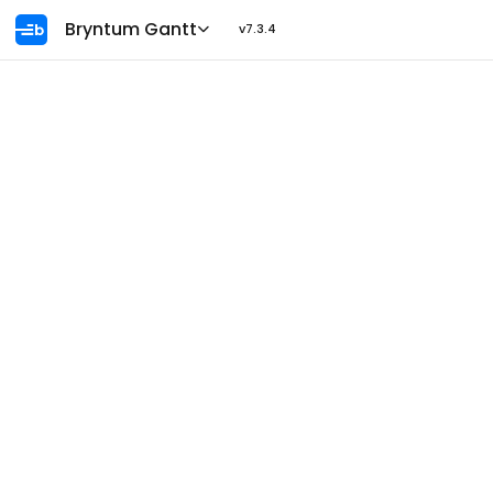
Ask AI
Bryntum Gantt
v7.3.4